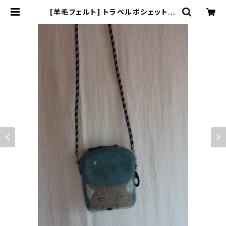
[羊毛フェルト] トラベルポシェット
-チベットスナギツネ- | jolie saiso
n 29