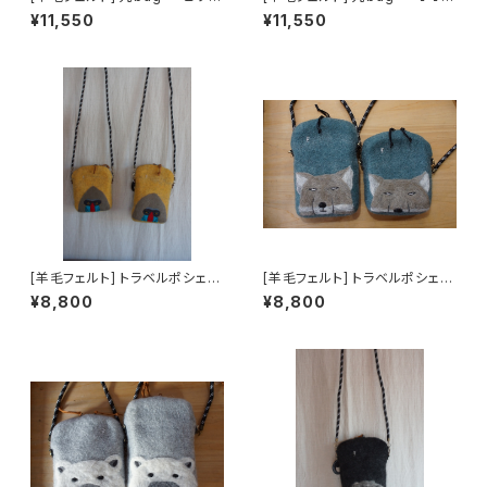
ジ-
ミ-
¥11,550
¥11,550
[羊毛フェルト] トラベルポシェッ
[羊毛フェルト] トラベルポシェッ
トLONG -マンドリル-
トLONG -チベットスナギツ
¥8,800
¥8,800
ネ-